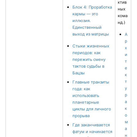
ктив
Блок 4:
Проработка
ных
кармы — это
кома
иллюзия.
нд.)
Единственный
выход из матрицы
А
р
Стыки жизненных
х
периодов: как
и
пережить смену
т
тактов судьбы в
е
Бацзы
к
т
Главные транзиты
у
года: как
р
использовать
а
планетарные
к
циклы для личного
о
прорыва
м
Где заканчивается
а
фатум и начинается
н