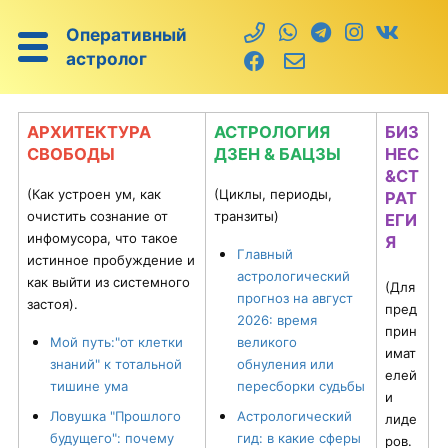
Оперативный
астролог
АРХИТЕКТУРА
АСТРОЛОГИЯ
БИЗ
СВОБОДЫ
ДЗЕН & БАЦЗЫ
НЕС
&СТ
(Как устроен ум, как
(Циклы, периоды,
РАТ
очистить сознание от
транзиты)
ЕГИ
инфомусора, что такое
Я
Главный
истинное пробуждение и
астрологический
как выйти из системного
(Для
прогноз на август
застоя).
пред
2026: время
прин
Мой путь:"от клетки
великого
имат
знаний" к тотальной
обнуления или
елей
тишине ума
пересборки судьбы
и
Ловушка "Прошлого
Астрологический
лиде
будущего": почему
гид: в какие сферы
ров.