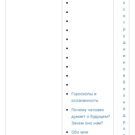
х
с
о
т
р
у
д
н
и
к
о
в
б
е
Гороскопы и
з
осознанность
к
а
Почему человек
д
думает о будущем?
р
Зачем оно нам?
о
Обо мне
в