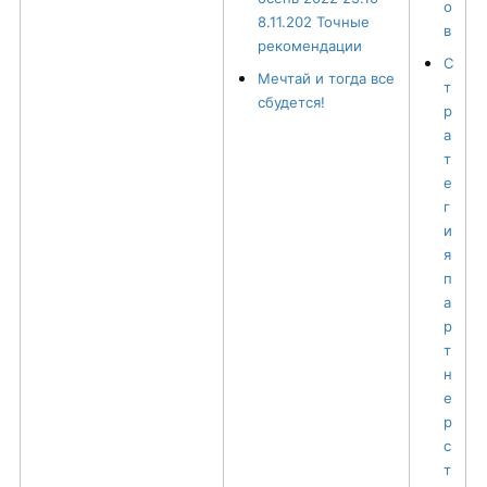
о
8.11.202 Точные
в
рекомендации
С
Мечтай и тогда все
т
сбудется!
р
а
т
е
г
и
я
п
а
р
т
н
е
р
с
т