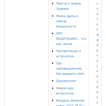
с
Притча о Знаках
ч
Зодиака
е
Жизнь здесь и
т
сейчас.
к
Искренность
о
ПРО
м
МЕДИТАЦИЮ... что,
м
как, зачем
е
р
Просветление и
ч
астрология
.
е
Про
с
самовыражение.
к
Как выразить себя
и
Думскролинг
х
р
Живой курс
и
астрологии
с
Коридор затмения
к
осень 2022 25.10 -