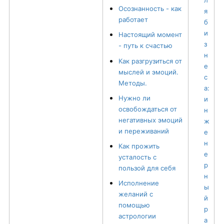
л
Осознанность - как
я
работает
б
и
Настоящий момент
з
- путь к счастью
н
Как разгрузиться от
е
мыслей и эмоций.
с
Методы.
а:
Нужно ли
и
освобождаться от
н
негативных эмоций
ж
и переживаний
е
н
Как прожить
е
усталость с
р
пользой для себя
н
Исполнение
ы
желаний с
й
помощью
р
астрологии
а