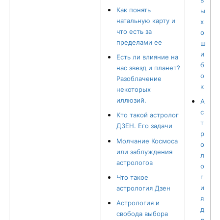
Как понять
ы
натальную карту и
х
что есть за
о
пределами ее
ш
и
Есть ли влияние на
б
нас звезд и планет?
о
Разоблачение
к
некоторых
иллюзий.
А
с
Кто такой астролог
т
ДЗЕН. Его задачи
р
Молчание Космоса
о
или заблуждения
л
астрологов
о
г
Что такое
и
астрология Дзен
я
Астрология и
д
свобода выбора