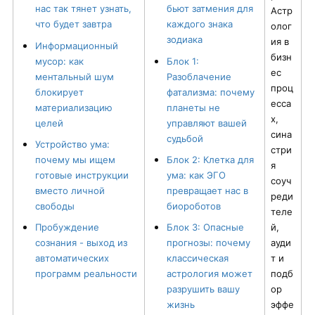
нас так тянет узнать,
бьют затмения для
Астр
что будет завтра
каждого знака
олог
зодиака
ия в
Информационный
бизн
мусор: как
Блок 1:
ес
ментальный шум
Разоблачение
проц
блокирует
фатализма: почему
есса
материализацию
планеты не
х,
целей
управляют вашей
сина
судьбой
Устройство ума:
стри
почему мы ищем
Блок 2: Клетка для
я
готовые инструкции
ума: как ЭГО
соуч
вместо личной
превращает нас в
реди
свободы
биороботов
теле
Пробуждение
Блок 3: Опасные
й,
сознания - выход из
прогнозы: почему
ауди
автоматических
классическая
т и
программ реальности
астрология может
подб
разрушить вашу
ор
жизнь
эффе