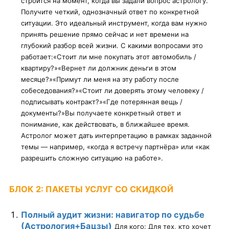
строится на момент, когда вы задали вопрос астрологу.
Получите четкий, однозначный ответ по конкретной
ситуации. Это идеальный инструмент, когда вам нужно
принять решение прямо сейчас и нет времени на
глубокий разбор всей жизни. С какими вопросами это
работает:
«Стоит ли мне покупать этот автомобиль /
квартиру?»
«Вернет ли должник деньги в этом
месяце?»
«Примут ли меня на эту работу после
собеседования?»
«Стоит ли доверять этому человеку /
подписывать контракт?»
«Где потерянная вещь /
документы?»
Вы получаете конкретный ответ и
понимание, как действовать, в ближайшее время.
Астролог может дать интерпретацию в рамках заданной
темы — например, «когда я встречу партнёра» или «как
разрешить сложную ситуацию на работе».
БЛОК
2: ПАКЕТЫ УСЛУГ СО СКИДКОЙ
Полный аудит жизни: навигатор по судьбе
(Астрология+Бацзы)
Для кого: Для тех, кто хочет