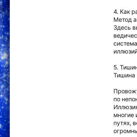
4. Как 
Метод а
Здесь в
ведичес
система
иллюзий
5. Тишин
Тишина 
Провожу
по непо
Иллюзия
многие 
путях, 
огромны