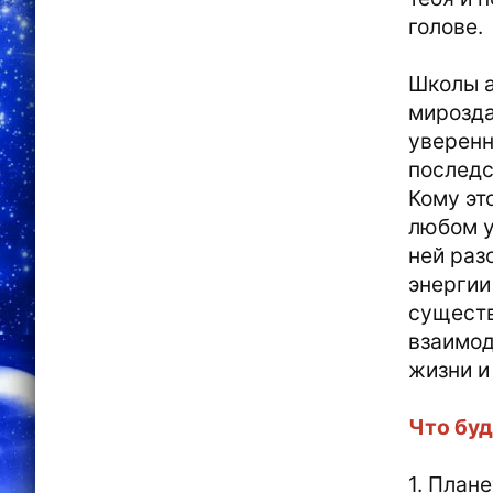
голове.
Школы а
мирозда
уверенн
последс
Кому эт
любом у
ней раз
энергии
существ
взаимод
жизни и
Что буд
1. План