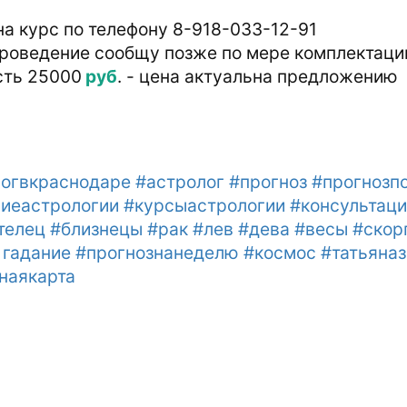
на курс по телефону 8-918-033-12-91
роведение сообщу позже по мере комплектаци
сть 25000
руб
. - цена актуальна предложению
огвкраснодаре #астролог #прогноз #прогнозп
иеастрологии #курсыастрологии #консультаци
телец #близнецы #рак #лев #дева #весы #скор
гадание #прогнознанеделю #космос #татьяназ
наякарта