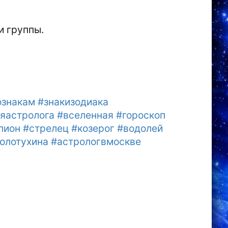
и группы.
ознакам #знакизодиака
яастролога #вселенная #гороскоп
пион #стрелец #козерог #водолей
олотухина #астрологвмоскве