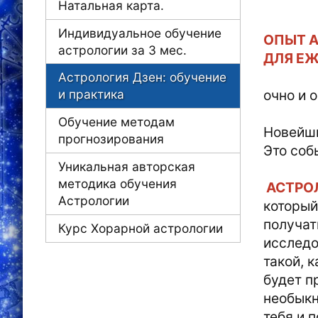
Натальная карта.
Индивидуальное обучение
ОПЫТ 
астрологии за 3 мес.
ДЛЯ Е
Астрология Дзен: обучение
очно и о
и практика
Обучение методам
Новейши
прогнозирования
Это соб
Уникальная авторская
методика обучения
АСТРО
Астрологии
который
получат
Курс Хорарной астрологии
исследо
такой, 
будет п
необыкн
тебя и 