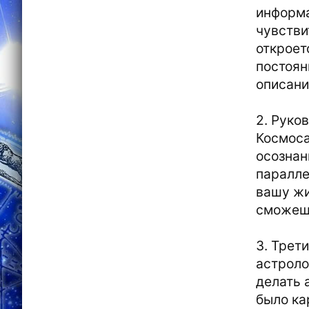
информа
чувстви
откроет
постоян
описани
2. Руко
Космоса
осознан
паралле
вашу жи
сможешь
3. Трет
астроло
делать 
было ка