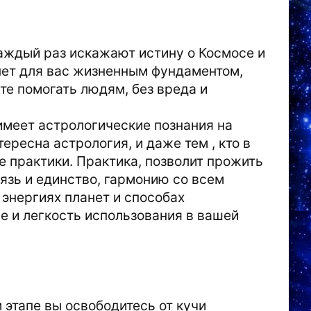
аждый раз искажают истину о Космосе и
танет для вас жизненным фундаментом,
те помогать людям, без вреда и
 имеет астрологические познания на
тересна астрология, и даже тем , кто в
е практики. Практика, позволит прожить
зь и единство, гармонию со всем
б энергиях планет и способах
ие и легкость использования в вашей
м этапе вы освободитесь от кучи