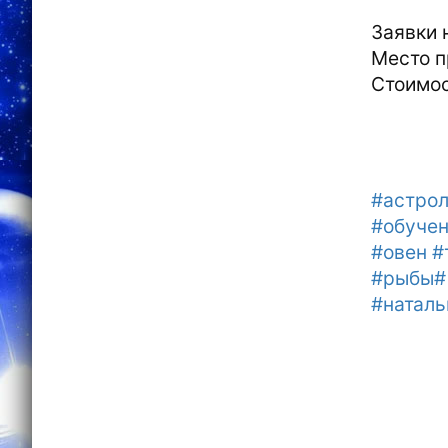
Заявки 
Место п
Стоимо
#астрол
#обучен
#овен #
#рыбы# 
#наталь