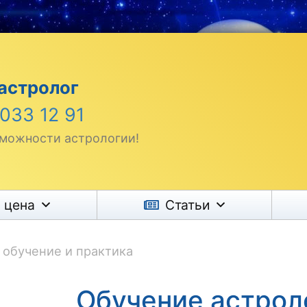
астролог
 033 12 91
зможности астрологии!
и цена
Статьи
 обучение и практика
Обучение астрол